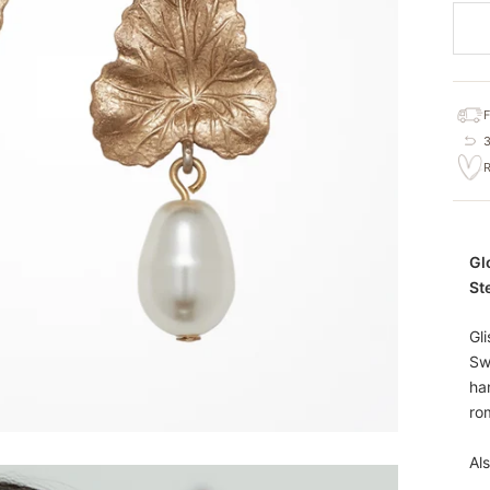
Gl
St
Gl
Sw
ha
rom
Als